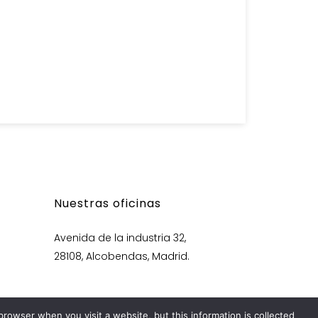
Nuestras oficinas
Avenida de la industria 32,
28108, Alcobendas, Madrid.
rowser when you visit a website, but this information is collected