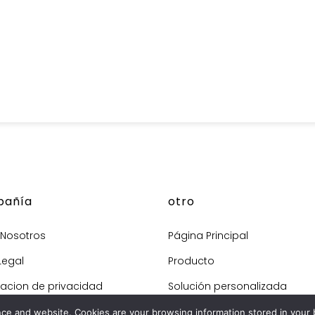
añía
otro
 Nosotros
Página Principal
Legal
Producto
racion de privacidad
Solución personalizada
ración de cookies
Contacta con nosotros
nce and website. Cookies are your browsing information stored in your b