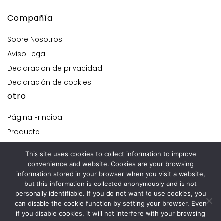
Compañía
Sobre Nosotros
Aviso Legal
Declaracion de privacidad
Declaración de cookies
otro
Página Principal
Producto
Solución personalizada
This site uses cookies to collect information to improve
Contacta con nosotros
convenience and website. Cookies are your browsing
information stored in your browser when you visit a website,
Nuestras oficinas
but this information is collected anonymously and is not
personally identifiable. If you do not want to use cookies, you
Avenida de la industria 32,
28108, Alcobendas, Madrid.
can disable the cookie function by setting your browser. Even
if you disable cookies, it will not interfere with your browsing